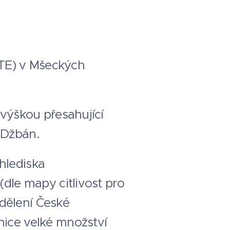
VTE) v Mšeckých
 výškou přesahující
 Džbán.
hlediska
(dle mapy citlivost pro
dělení České
nice velké množství