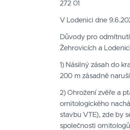
272 01
V Lodenici dne 9.6.20
Důvody pro odmítnutí
Žehrovicích a Lodenic
1) Násilný zásah do kr
200 m zásadně naruší 
2) Ohrožení zvěře a p
ornitologického nacház
stavbu VTE), zde by s
společnosti ornitolog