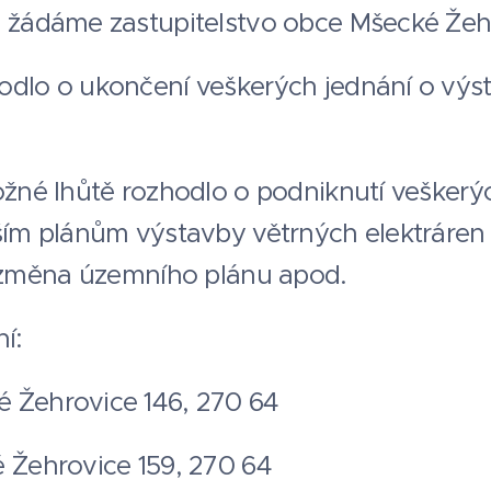
e žádáme zastupitelstvo obce Mšecké Žeh
hodlo o ukončení veškerých jednání o vý
možné lhůtě rozhodlo o podniknutí vešker
lším plánům výstavby větrných elektráren
ř. změna územního plánu apod.
í:
é Žehrovice 146, 270 64
é Žehrovice 159, 270 64