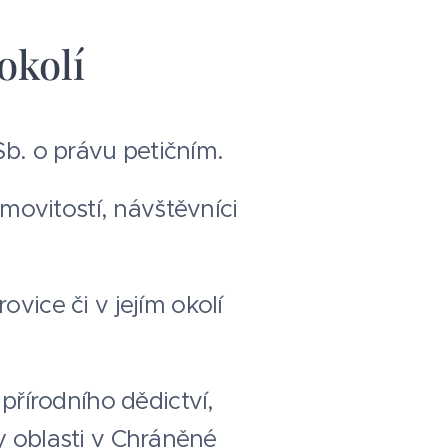
okolí
Sb. o právu petičním.
ovitostí, návštěvníci
ice či v jejím okolí
řírodního dědictví,
y oblasti v Chráněné