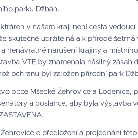
dního parku Džbán.
tráren v našem kraji není cesta vedoucí 
že skutečně udržitelná a k přírodě šetrn
 a nenávratné narušení krajiny a místníh
tavba VTE by znamenala násilný zásah 
hož ochranu byl založen přírodní park Dž
vo obce Mšecké Žehrovice a Lodenice, p
senátory a poslance, aby byla výstavba v
a ZASTAVENA.
hrovice o předložení a projednání této 