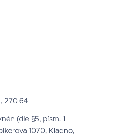
e, 270 64
něn (dle §5, písm. 1
olkerova 1070, Kladno,