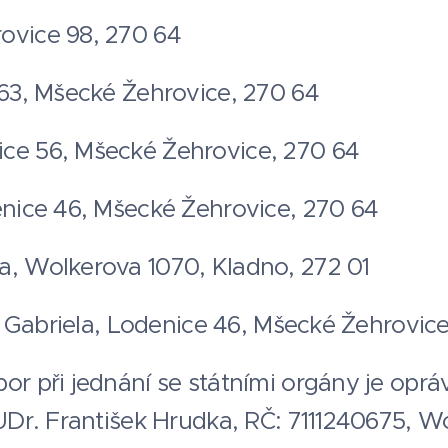
ovice 98, 270 64
 63, Mšecké Žehrovice, 270 64
ice 56, Mšecké Žehrovice, 270 64
denice 46, Mšecké Žehrovice, 270 64
a, Wolkerova 1070, Kladno, 272 01
ajt Gabriela, Lodenice 46, Mšecké Žehrovic
or při jednání se státními orgány je opráv
JUDr. František Hrudka, RČ: 7111240675, W