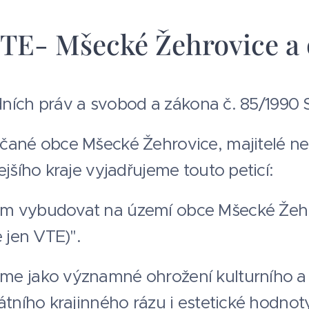
VTE- Mšecké Žehrovice a 
ladních práv a svobod a zákona č. 85/1990 
čané obce Mšecké Žehrovice, majitelé nem
ejšího kraje vyjadřujeme touto peticí:
m vybudovat na území obce Mšecké Žehrov
e jen VTE)".
e jako významné ohrožení kulturního a p
átního krajinného rázu i estetické hodnot