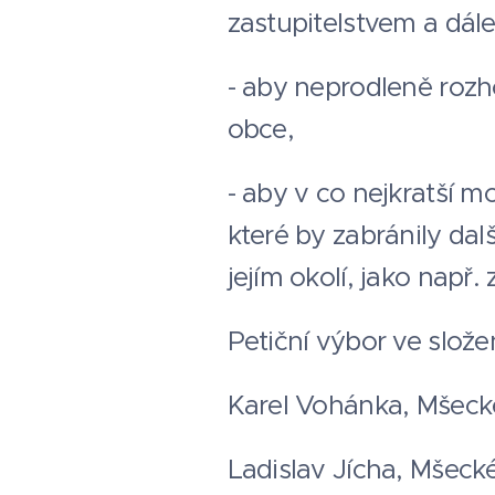
zastupitelstvem a dál
- aby neprodleně roz
obce,
- aby v co nejkratší 
které by zabránily da
jejím okolí, jako nap
Petiční výbor ve složen
Karel Vohánka, Mšeck
Ladislav Jícha, Mšeck