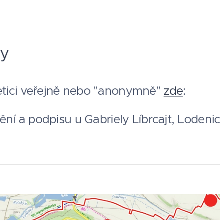
sy
tici veřejně nebo "anonymně"
zde
:
ění a podpisu u Gabriely Líbrcajt, Lodenic