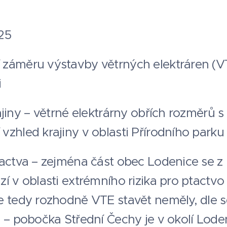
25
 záměru výstavby větrných elektráren (
i
ajiny – větrné elektrárny obřích rozměrů s
vzhled krajiny v oblasti Přírodního parku
tactva – zejména část obec Lodenice se z 
í v oblasti extrémního rizika pro ptactvo 
e tedy rozhodně VTE stavět neměly, dle s
ů – pobočka Střední Čechy je v okolí Lode