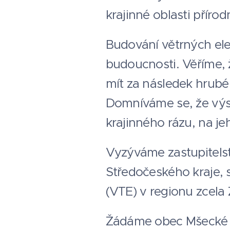
krajinné oblasti příro
Budování větrných elek
budoucnosti. Věříme, 
mít za následek hrubé
Domníváme se, že výs
krajinného rázu, na je
Vyzýváme zastupitelst
Středočeského kraje, 
(VTE) v regionu zcel
Žádáme obec Mšecké Že