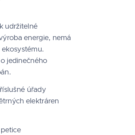
k udržitelné
á výroba energie, nemá
o ekosystému.
do jedinečného
bán.
říslušné úřady
ětrných elektráren
petice