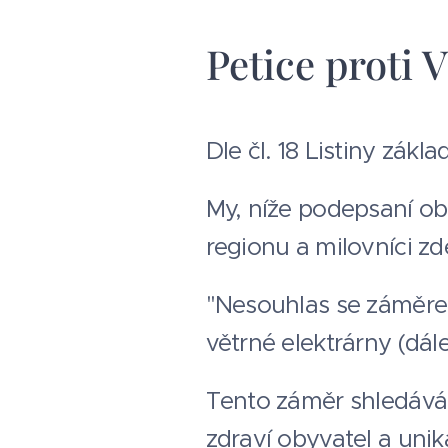
Petice proti 
Dle čl. 18 Listiny zák
My, níže podepsaní ob
regionu a milovníci zd
"Nesouhlas se záměre
větrné elektrárny (dál
Tento záměr shledávám
zdraví obyvatel a unik